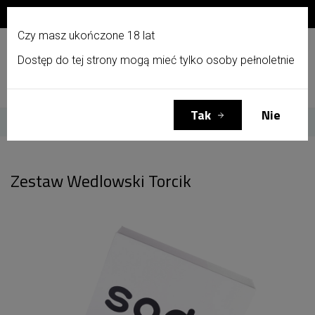
Zapisz się do newslettera i otrzymaj 10% zniżki!
PL
Czy masz ukończone 18 lat
Dostęp do tej strony mogą mieć tylko osoby pełnoletnie
Menu
Zaloguj się
Koszyk
(0)
Tak
Nie
Strona główna
Zestaw Wedlowski Torcik
Zestaw Wedlowski Torcik