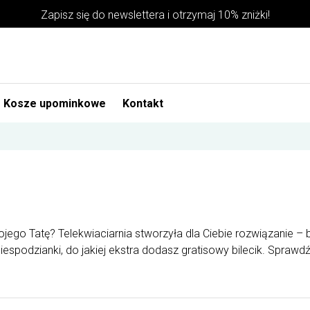
Zapisz się do newslettera i otrzymaj 10% zniżki!
Kosze upominkowe
Kontakt
jego Tatę? Telekwiaciarnia stworzyła dla Ciebie rozwiązanie –
espodzianki, do jakiej ekstra dodasz gratisowy bilecik. Sprawdź 