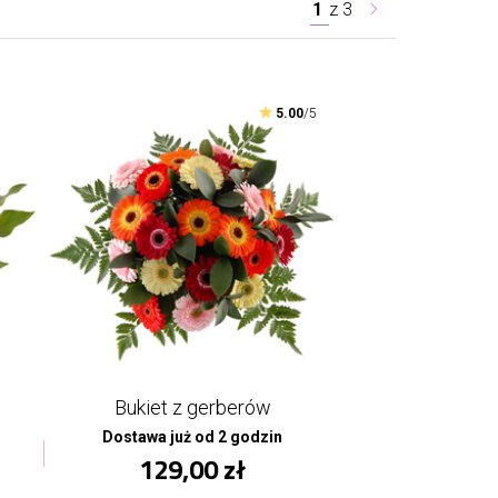
1
z
3
5.00
/5
Bukiet z gerberów
Dostawa już od 2 godzin
129,00 zł