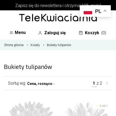
Zapisz się do newslettera i otrzymaj 10% zniżki!
PL
Menu
Zaloguj się
Koszyk
(0)
Strona główna
Kwiaty
Bukiety tulipanów
Bukiety tulipanów
Sortuj wg:
1
z
2
Cena, rosnąco
5.00
/5