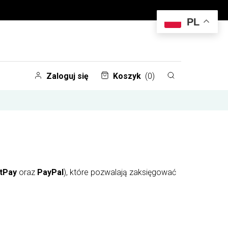
PL
Zaloguj się
Koszyk
(0)
tPay
oraz
PayPal
), które pozwalają zaksięgować