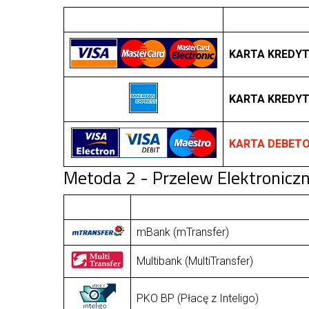
KARTA KREDY
KARTA KREDY
KARTA DEBET
Metoda 2 - Przelew Elektronicz
mBank (mTransfer)
Multibank (MultiTransfer)
PKO BP (Płacę z Inteligo)