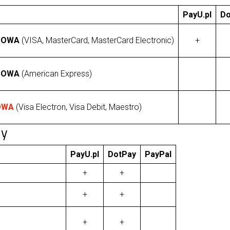
PayU.pl
Do
TOWA
(VISA, MasterCard, MasterCard Electronic)
+
TOWA
(American Express)
OWA
(Visa Electron, Visa Debit, Maestro)
ny
PayU.pl
DotPay
PayPal
+
+
+
+
+
+