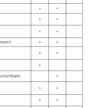
+
+
+
+
+
+
ennium)
+
+
+
+
+
MeritumBank)
+
+
+
+
+