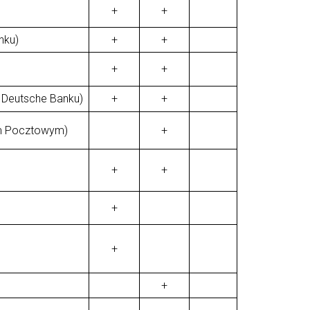
+
+
nku)
+
+
+
+
 Deutsche Banku)
+
+
em Pocztowym)
+
+
+
+
+
+