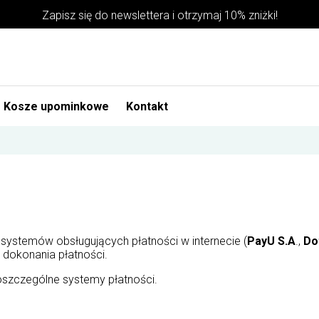
Zapisz się do newslettera i otrzymaj 10% zniżki!
Kosze upominkowe
Kontakt
 systemów obsługujących płatności w internecie (
PayU S.A
.,
Do
dokonania płatności.
poszczególne systemy płatności.