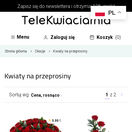
Zapisz się do newslettera i otrzymaj 10% zniżki!
PL
Menu
Zaloguj się
Koszyk
(0)
Strona główna
Okazje
Kwiaty na przeprosiny
Kwiaty na przeprosiny
Sortuj wg:
1
z
2
Cena, rosnąco
5.00
/5