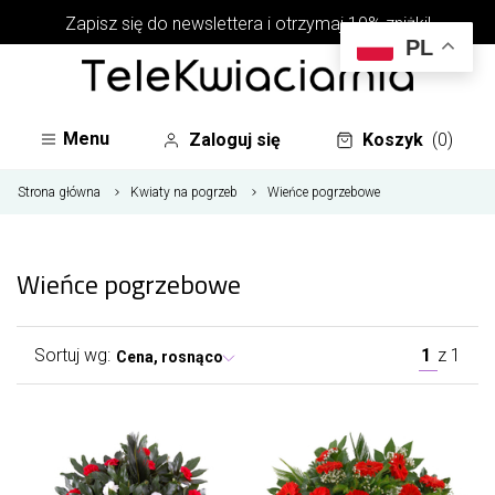
Zapisz się do newslettera i otrzymaj 10% zniżki!
PL
Menu
Zaloguj się
Koszyk
(0)
Strona główna
Kwiaty na pogrzeb
Wieńce pogrzebowe
Wieńce pogrzebowe
Sortuj wg:
1
z
1
Cena, rosnąco