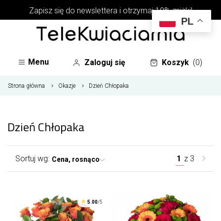
Zapisz się do newslettera i otrzymaj 10% zniżki!
PL
Menu
Zaloguj się
Koszyk
(0)
Strona główna
Okazje
Dzień Chłopaka
Dzień Chłopaka
Sortuj wg:
1
z
3
Cena, rosnąco
5.00
/5