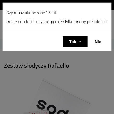
Zapisz się do newslettera i otrzymaj 10% zniżki!
PL
Czy masz ukończone 18 lat
Dostęp do tej strony mogą mieć tylko osoby pełnoletnie
Menu
Zaloguj się
Koszyk
(0)
Tak
Nie
Strona główna
Zestaw słodyczy Rafaello
Zestaw słodyczy Rafaello