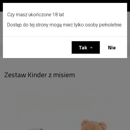
Zapisz się do newslettera i otrzymaj 10% zniżki!
PL
Czy masz ukończone 18 lat
Dostęp do tej strony mogą mieć tylko osoby pełnoletnie
Menu
Zaloguj się
Koszyk
(0)
Tak
Nie
Strona główna
Zestaw Kinder z misiem
Zestaw Kinder z misiem